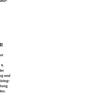
ranz-
R
der
 9.
der
eg und
ining-
itung
den.