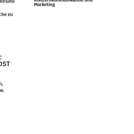
entrums
Marketing
che zu
:
OST
n,
on