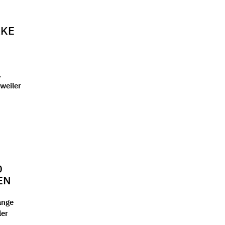
RKE
.
weiler
Ä
EN
ange
ler