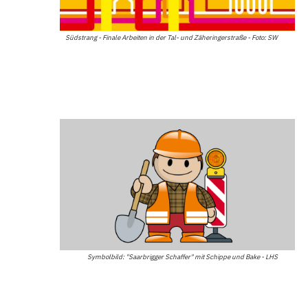
Südstrang - Finale Arbeiten in der Tal- und Zäheringerstraße - Foto: SW
Symbolbild: "Saarbrigger Schaffer" mit Schippe und Bake - LHS