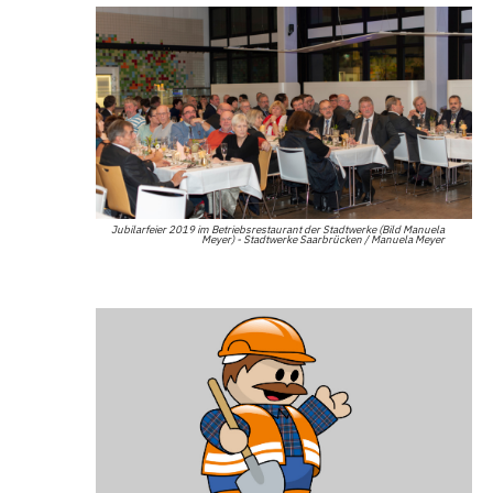
Jubilarfeier 2019 im Betriebsrestaurant der Stadtwerke (Bild Manuela
Meyer) - Stadtwerke Saarbrücken / Manuela Meyer