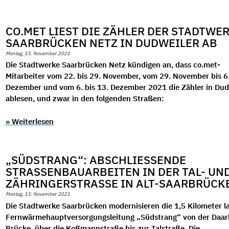
CO.MET LIEST DIE ZÄHLER DER STADTWE
SAARBRÜCKEN NETZ IN DUDWEILER AB
Montag, 15. November 2021
Die Stadtwerke Saarbrücken Netz kündigen an, dass co.met-
Mitarbeiter vom 22. bis 29. November, vom 29. November bis 6
Dezember und vom 6. bis 13. Dezember 2021 die Zähler in Dud
ablesen, und zwar in den folgenden Straßen:
» Weiterlesen
„SÜDSTRANG“: ABSCHLIESSENDE S
TRASSENBAUARBEITEN IN DER TAL- UND Z
HRINGERSTRASSE IN ALT-SAARBRÜCK
Montag, 15. November 2021
Die Stadtwerke Saarbrücken modernisieren die 1,5 Kilometer l
Fernwärmehauptversorgungsleitung „Südstrang“
von der Daar
Brücke, über die Koßmannstraße bis zur Talstraße.
Die