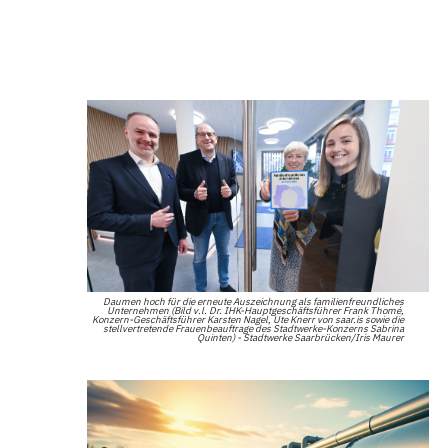
Daumen hoch für die erneute Auszeichnung als familienfreundliches
Unternehmen (Bild v.l. Dr. IHK-Hauptgeschäftsführer Frank Thomé,
Konzern-Geschäftsführer Karsten Nagel, Ute Knerr von saar.is sowie die
stellvertretende Frauenbeauftrage des Stadtwerke-Konzerns Sabrina
Quinten) - Stadtwerke Saarbrücken/Iris Maurer