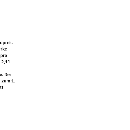
dpreis
erke
 pro
 2,11
e. Der
d zum 1.
tt