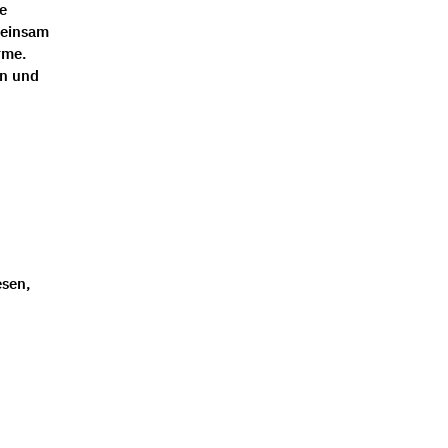
e
meinsam
rme.
en und
esen,