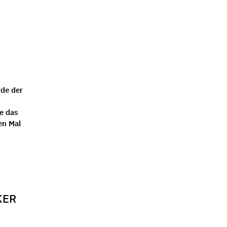
rde der
e das
en Mal
KER