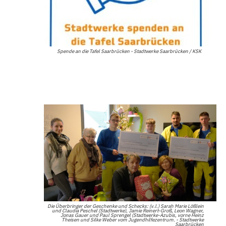
Spende an die Tafel Saarbrücken - Stadtwerke Saarbrücken / KSK
Die Überbringer der Geschenke und Schecks: (v.l.) Sarah Marie Lößlein
und Claudia Peschel (Stadtwerke), Jamie Reinert-Groß, Leon Wagner,
Jonas Gauer und Paul Sprengel (Stadtwerke-Azubis, vorne Heinz
Theisen und Silke Weber vom Jugendhilfezentrum. - Stadtwerke
Saarbrücken