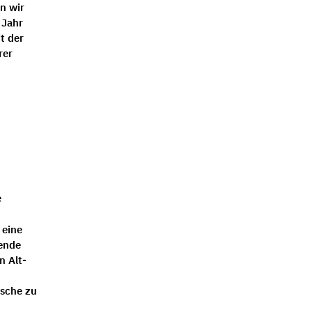
n wir
 Jahr
t der
rer
e
 eine
tende
n Alt-
nsche zu