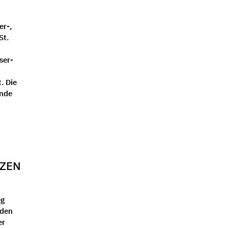
er-,
St.
ser-
. Die
Ende
ZEN
eg
nden
er