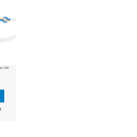
to: SW
B