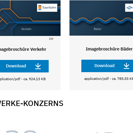
SW
Imagebroschüre Bäder
magebroschüre Verkehr
Download
Download
application/pdf - ca. 785,55 K
plication/pdf - ca. 924,13 KB
WERKE-KONZERNS