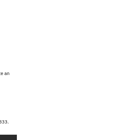
te an
333.