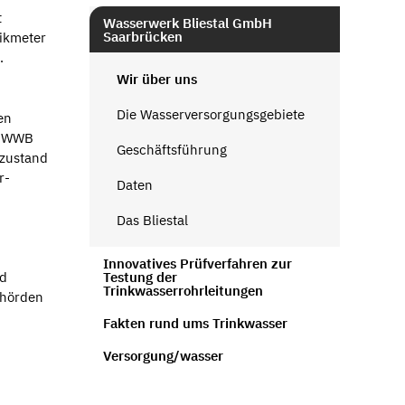
t
Wasserwerk Bliestal GmbH
Saarbrücken
bikmeter
.
Wir über uns
Die Wasserversorgungsgebiete
en
er WWB
Geschäftsführung
szustand
r-
Daten
Das Bliestal
Innovatives Prüfverfahren zur
Testung der
nd
Trinkwasserrohrleitungen
ehörden
Fakten rund ums Trinkwasser
Versorgung/wasser