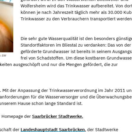
Wolfersheim wird das Trinkwasser aufbereitet. Von dor
können je nach Jahreszeit täglich mehr als 30.000 Ku
Trinkwasser zu den Verbrauchern transportiert werden
Die sehr gute Wasserqualität ist den besonders günstig
Standortfaktoren im Bliestal zu verdanken: Das von d
geförderte Grundwasser ist bereits in seinem Ausgang
o: SW
frei von Schadstoffen. Um diese kostbaren Grundwasse
eiten ausgeschöpft und nur die Mengen gefördert, die zur
tel. Mit der Anpassung der Trinkwasserverordnung im Jahr 2011 u
ollanforderungen für die Wasserversorger und die Überwachungsb
 unserem Hause schon lange Standard ist.
er Homepage der
Saarbrücker Stadtwerke.
schaft der
Landeshauptstadt Saarbrücken
, der Stadtwerke