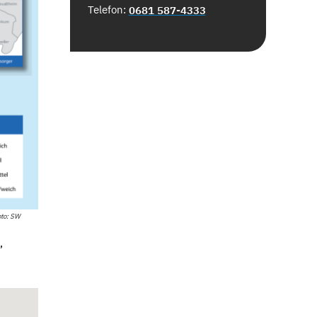
Telefon:
0681 587-4333
to: SW
,