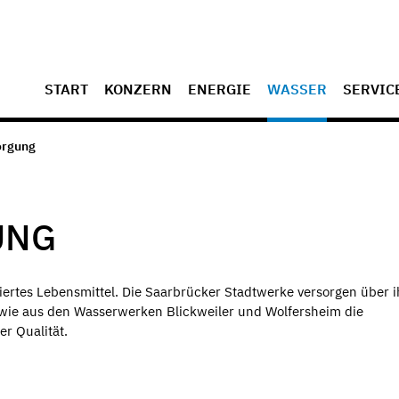
START
KONZERN
ENERGIE
WASSER
SERVIC
orgung
UNG
iertes Lebensmittel. Die Saarbrücker Stadtwerke versorgen über i
owie aus den Wasserwerken Blickweiler und Wolfersheim die
r Qualität.