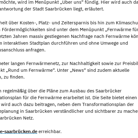
öchte, wird im Menüpunkt „Über uns“ fündig. Hier wird auch d
wortung der Stadt Saarbrücken liegt, erläutert.
eit über Kosten-, Platz- und Zeitersparnis bis hin zum Klimaschu
en Fördermöglichkeiten sind unter dem Menüpunkt „Fernwärme für
letzten Jahren massiv gestiegenen Nachfrage nach Fernwärme kö
em interaktiven Stadtplan durchführen und ohne Umwege und
sanschluss anfragen.
meter langen Fernwärmenetz, zur Nachhaltigkeit sowie zur Preisb
kt „Rund um Fernwärme“. Unter „News“ sind zudem aktuelle
, zu finden.
h regelmäßig über die Pläne zum Ausbau des Saarbrücker
ionsplan für die Fernwärme erarbeitet ist. Die Seite bietet einen
 wird auch dazu beitragen, neben dem Transformationsplan der
anung in Saarbrücken verständlicher und sichtbarer zu mache
aarbrücken Netz.
-saarbrücken.de
erreichbar.