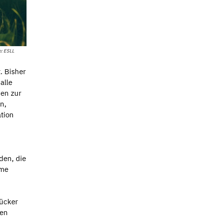
o: ESLL
. Bisher
alle
nen zur
n,
tion
den, die
rme
rücker
den