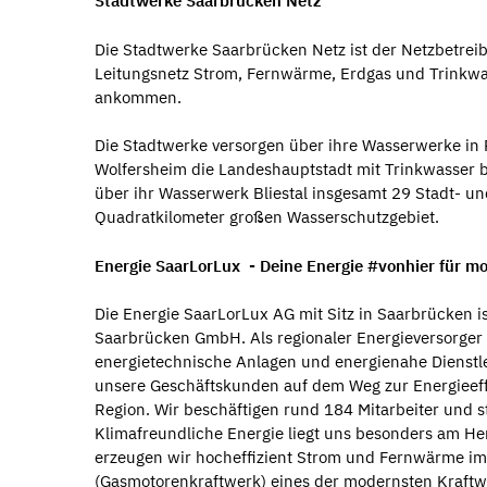
Stadtwerke Saarbrücken Netz
Die Stadtwerke Saarbrücken Netz ist der Netzbetreib
Leitungsnetz Strom, Fernwärme, Erdgas und Trinkwa
ankommen.
Die Stadtwerke versorgen über ihre Wasserwerke in 
Wolfersheim die Landeshauptstadt mit Trinkwasser b
über ihr Wasserwerk Bliestal insgesamt 29 Stadt- u
Quadratkilometer großen Wasserschutzgebiet.
Energie SaarLorLux - Deine Energie #vonhier für mo
Die Energie SaarLorLux AG mit Sitz in Saarbrücken
Saarbrücken GmbH. Als regionaler Energieversorger
energietechnische Anlagen und energienahe Dienstle
unsere Geschäftskunden auf dem Weg zur Energieeffiz
Region. Wir beschäftigen rund 184 Mitarbeiter und s
Klimafreundliche Energie liegt uns besonders am H
erzeugen wir hocheffizient Strom und Fernwärme i
(Gasmotorenkraftwerk) eines der modernsten Kraftw