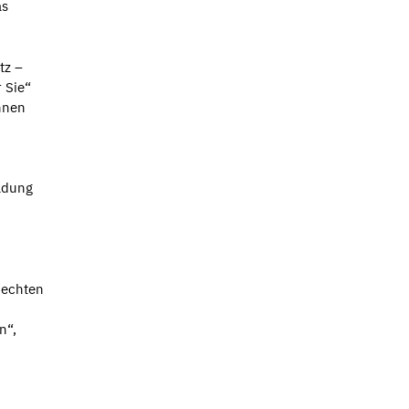
as
tz –
 Sie“
nnen
ildung
 echten
n“,