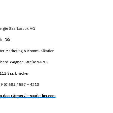
 SaarLorLux AG
örr
keting & Kommunikation
ner-Straße 14-16
arbrücken
681 / 587 – 4213
in.doerr@energie-saarlorlux.com