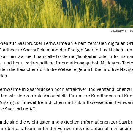
Fernwärme - Fot
onen zur Saarbrücker Fernwärme an einem zentralen digitalen Ort
 Stadtwerke Saarbrücken und der Energie SaarLorLux klicken, um 
 zur Fernwärme, finanzielle Fördermöglichkeiten oder Informatio
de und benutzerfreundliche Informationsangebot. Mit klaren Texte
en die Besucher durch die Webseite geführt. Die intuitive Naviga
nden.
 Fernwärme in Saarbrücken noch attraktiver und verständlicher zu
en wir eine zentrale Anlaufstelle für unsere Kundinnen und Kun
en Zugang zur umweltfreundlichen und zukunftsweisenden Fernwä
rgie SaarLorLux AG.
n.de
sind die wichtigsten und aktuellen Informationen zur Saarb
hr über das Team hinter der Fernwärme, die Unternehmen oder 