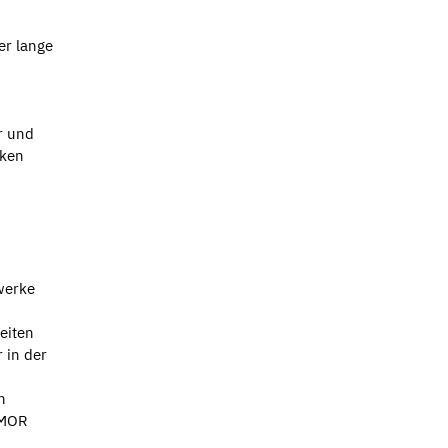
er lange
r und
cken
werke
eiten
 in der
n
AMOR