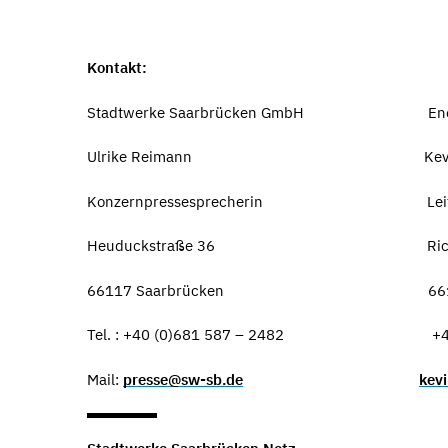
Kontakt:
Stadtwerke Saarbrücken GmbH Energie
Ulrike Reimann Kevin D
Konzernpressesprecherin Leiter Mar
Heuduckstraße 36 Richard-Wag
66117 Saarbrücken 66111 Sa
Tel. : +40 (0)681 587 – 2482 +49 (0)
Mail:
presse@sw-sb.de
kev