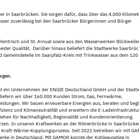
er in Saarbrücken. Sie sorgen dafür, dass über das 4.000 Kilomet
sser zuverlässig bei den Saarbrücker Bürgerinnen und Bürger
Rentrisch und St. Arnual sowie aus den Wasserwerken Blickweile
ester Qualität. Darüber hinaus beliefert die Stadtwerke Saarbrü
nd Gemeindeteile im Saarpfalz-Kreis mit Trinkwasser aus dem 120
rgen.
 ist ein Unternehmen der ENGIE Deutschland GmbH und der Stadt
 liefern wir über 160.000 Kunden Strom, Gas, Fernwärme,
istungen. Wir bauen erneuerbare Energien aus, beraten und begl
ienz und Klimaneutralität und erweitern die E-Ladeinfrastruktur
tehen für Nachhaltigkeit, Regionalität und Kundenorientierung.
erzen. In unseren Kraftwerken an der Römerbrücke in Saarbrücke
m Kraft-Wärme-Kopplungsprozess. Seit 2022 betreiben wir mit G
erke in Deutschland. Mit GAMOR konnte der Kohleausstieg in