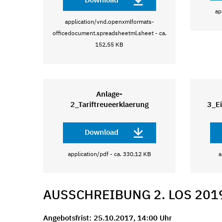
ap
application/vnd.openxmlformats-
officedocument.spreadsheetml.sheet - ca.
152,55 KB
Anlage-
2_Tariftreueerklaerung
3_Ei
Download
application/pdf - ca. 330,12 KB
a
AUSSCHREIBUNG 2. LOS 2019
Angebotsfrist: 25.10.2017, 14:00 Uhr