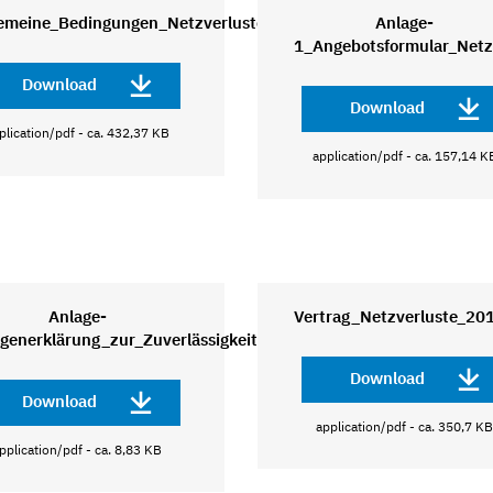
gemeine_Bedingungen_Netzverluste_2019_3
Anlage-
1_Angebotsformular_Netz
Download
Download
plication/pdf - ca. 432,37 KB
application/pdf - ca. 157,14 K
Anlage-
Vertrag_Netzverluste_20
generklärung_zur_Zuverlässigkeit
Download
Download
application/pdf - ca. 350,7 K
pplication/pdf - ca. 8,83 KB