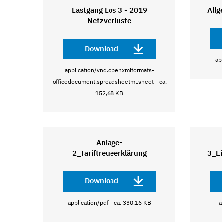
Lastgang Los 3 - 2019
All
Netzverluste
Download
ap
application/vnd.openxmlformats-
officedocument.spreadsheetml.sheet - ca.
152,68 KB
Anlage-
2_Tariftreueerklärung
3_Ei
Download
application/pdf - ca. 330,16 KB
a