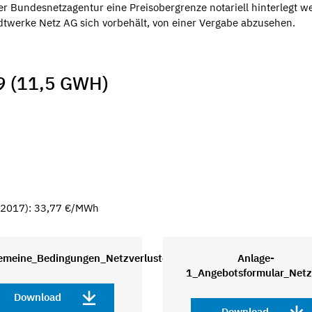
er Bundesnetzagentur eine Preisobergrenze notariell hinterlegt w
dtwerke Netz AG sich vorbehält, von einer Vergabe abzusehen.
 (11,5 GWH)
0.2017): 33,77 €/MWh
gemeine_Bedingungen_Netzverlustenergie_2019_1
Anlage-
1_Angebotsformular_Netz
Download
Download