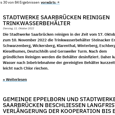
is 30 von 84 Ergebnissen
vorwärts →
STADTWERKE SAARBRÜCKEN REINIGEN
TRINKWASSERBEHÄLTER
Dienstag, 11. Oktober 2022
Die Stadtwerke Saarbrücken reinigen in der Zeit vom 17. Oktob
zum 10. November 2022 die Trinkwasserbehälter Steinacker Er
Schwarzenberg, Wickersberg, Klarenthal, Winterberg, Eschber
Kieselhumes, Deutschhöh und Gersweiler Turm. Nach dem
gründlichen Reinigen werden die Behälter desinfiziert. Daher 
Wasser nach Inbetriebnahme der gereinigten Behälter kurzzeit
leicht nach Chlor riechen.
» Weiterlesen
GEMEINDE EPPELBORN UND STADTWERK
SAARBRÜCKEN BESCHLIESSEN LANGFRISTI
ERLÄNGERUNG DER KOOPERATION BIS EN