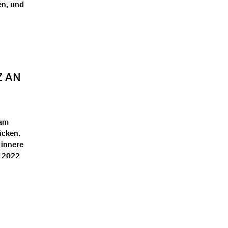
en, und
Z AN
 am
ücken.
 innere
r 2022