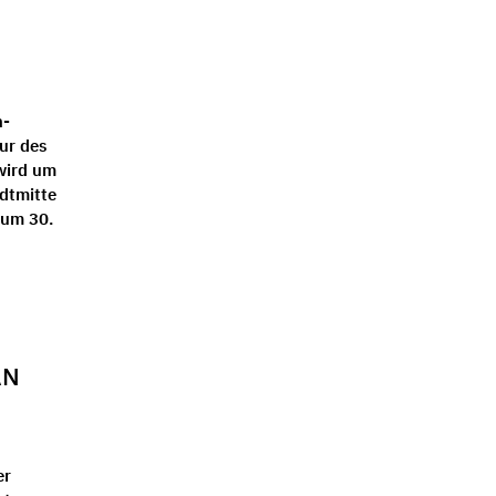
n
h-
ur des
 wird um
adtmitte
zum 30.
AN
er