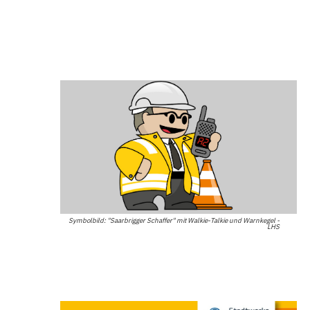
Symbolbild: "Saarbrigger Schaffer" mit Walkie-Talkie und Warnkegel -
LHS