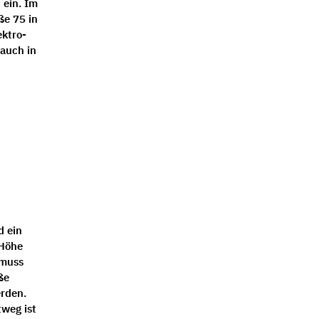
 ein. Im
ße 75 in
ektro-
 auch in
d ein
 Höhe
 muss
ße
erden.
weg ist