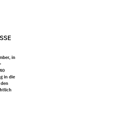
SE I
mber, in
-
 40
g in die
 den
htlich