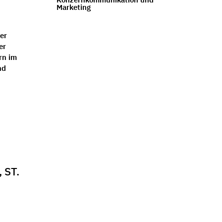
Marketing
er
er
rn im
nd
 ST.