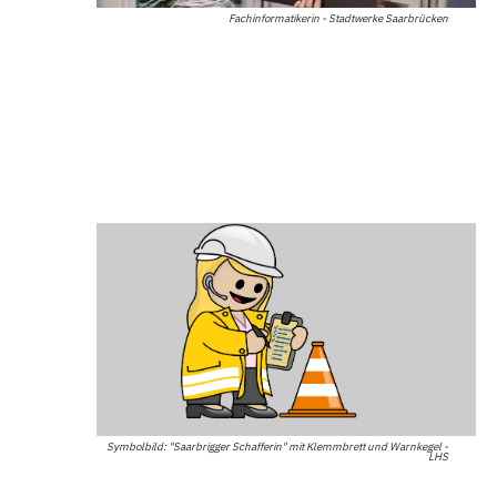
Fachinformatikerin - Stadtwerke Saarbrücken
Symbolbild: "Saarbrigger Schafferin" mit Klemmbrett und Warnkegel -
LHS