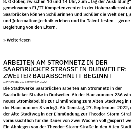
8. Oktober, zwischen 10 und 14 Uhr, zum „Tag der Ausbildung“
gemeinsamen EL/IT Kompetenzcenter in der Hohenzollernstra
Saarbrücken können Schülerinnen und Schüler die Welt der
El
und
I
nformations
t
echnik erleben und ihr Talent testen – gerne
Begleitung von den Eltern.
» Weiterlesen
ARBEITEN AM STROMNETZ IN DER
SAARBRÜCKER STRASSE IN DUDWEILER: Z
WEITER BAUABSCHNITT BEGINNT
Donnerstag, 22. September 2022
Die Stadtwerke Saarbrücken arbeiten am Stromnetz in der
Saarbrücker Straße in Dudweiler. Ab der Hausnummer 236 wir
neues Stromkabel bis zur Einmündung zum Alten Stadtweg in
der Hausnummer 3 verlegt. Ab Dienstag, 27. September 2022,
der Alte Stadtweg in der Einmündung zur Theodor-Storm-Stra
voraussichtlich für die Dauer von zwei Wochen voll gesperrt w
Ein Abbiegen von der Theodor-Storm-Straße in den Alten Stadt