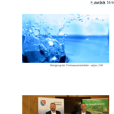
← zurück
16 b
Reinigung der Trinkwasserbehälter - adpic / SW