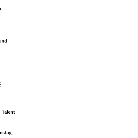
,
 und
E
 Talent
mstag,