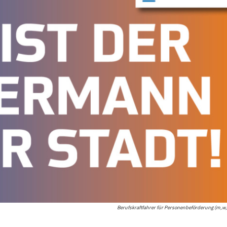
Berufskraftfahrer für Personenbeförderung (m,w,