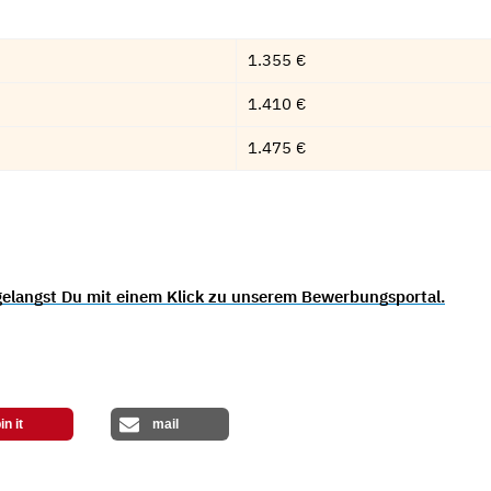
1.355 €
1.410 €
1.475 €
gelangst Du mit einem Klick zu unserem Bewerbungsportal.
in it
mail