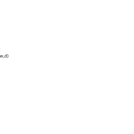
t
,w,d)