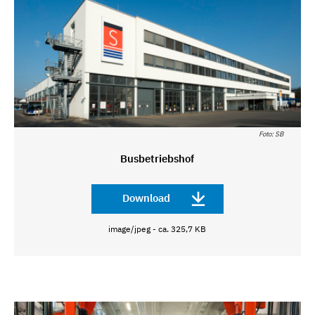
Foto: SB
Busbetriebshof
Download
image/jpeg - ca. 325,7 KB