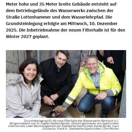
Meter hohe und 35 Meter breite Gebäude entsteht auf
dem Betriebsgelände des Wasserwerks zwischen der
Straße Lottenhammer und dem Wasserlehrpfad. Die
Grundsteinlegung erfolgte am Mittwoch, 10. Dezember
2025. Die Inbetriebnahme der neuen Filterhalle ist für den
Winter 2027 geplant.
Grundsteinlegung für die neue Filterhalle des Wasserwerks Rentrisch (v.l.
Bürgermeisterin von St. Ingbert Nadine Backes, Oberbürgermeister von Saarbrücken
Uwe Conradt, Leiter Baumanagement der Stadtwerke Saarbrücken Daniel Bürtel, Ivars
Gludausis, Frank A - Stadtwerke Saarbrücken / Dirk Michler