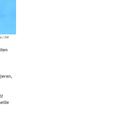
ic / SW
iten
ieren,
tz
eille