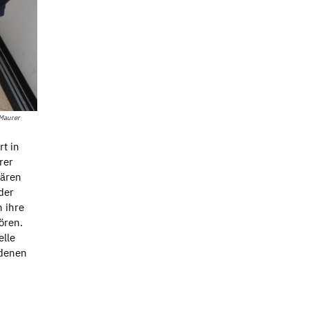
 Maurer
t in
rer
lären
der
 ihre
ören.
elle
 denen