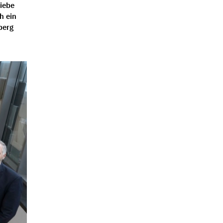
iebe
h ein
berg