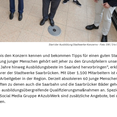
Start der Ausbildung Stadtwerke-Konzerns - Foto: SW / Iris
is den Konzern kennen und bekommen Tipps für einen guten Star
ung junger Menschen gehört seit jeher zu den Grundpfeilern unse
le Jahre hinweg Ausbildungsbeste im Saarland hervorbringen“, erk
rer der Stadtwerke Saarbrücken. Mit über 1.100 Mitarbeitern ist 
rbeitgeber in der Region. Derzeit absolvieren 60 junge Menschen
ften zu denen auch die Saarbahn und die Saarbrücker Bäder geh
n ausbildungsübergreifende Qualifizierungsmaßnahmen an. Spezi
 Social Media Gruppe #AzubiWerk sind zusätzliche Angebote, bei
en.