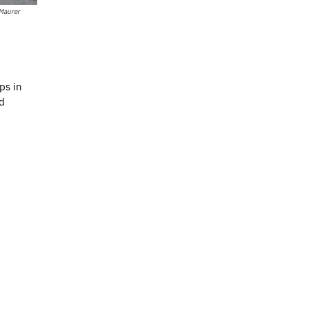
 Maurer
ps in
d